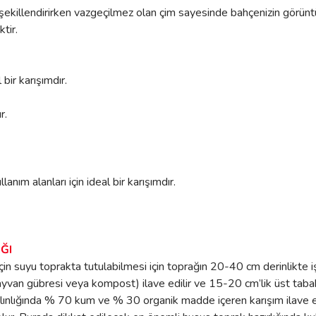
 şekillendirirken vazgeçilmez olan çim sayesinde bahçenizin görüntü
ktir.
 bir karışımdır.
r.
anım alanları için ideal bir karışımdır.
ĞI
çin suyu toprakta tutulabilmesi için toprağın 20-40 cm derinlikte
yvan gübresi veya kompost) ilave edilir ve 15-20 cm’lik üst tabaka
m kalınlığında % 70 kum ve % 30 organik madde içeren karışım ilave ed