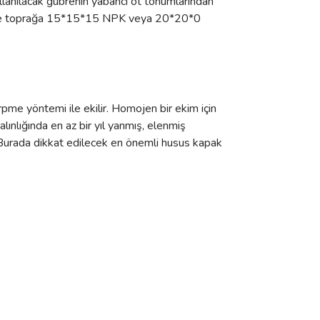
llanılacak gübrenin yabancı ot tohumlarından
en önce toprağa 15*15*15 NPK veya 20*20*0
pme yöntemi ile ekilir. Homojen bir ekim için
ınlığında en az bir yıl yanmış, elenmiş
ir. Burada dikkat edilecek en önemli husus kapak