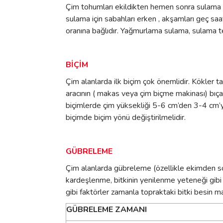
Çim tohumları ekildikten hemen sonra sulama iş
sulama için sabahları erken , akşamları geç saat
oranına bağlıdır. Yağmurlama sulama, sulama tek
BİÇİM
Çim alanlarda ilk biçim çok önemlidir. Kökler t
aracının ( makas veya çim biçme makinası) bıçak
biçimlerde çim yüksekliği 5-6 cm’den 3-4 cm’ye
biçimde biçim yönü değiştirilmelidir.
GÜBRELEME
Çim alanlarda gübreleme (özellikle ekimden so
kardeşlenme, bitkinin yenilenme yeteneği gibi ön
gibi faktörler zamanla topraktaki bitki besin
GÜBRELEME ZAMANI