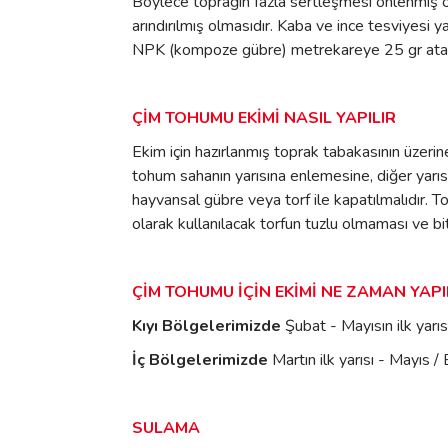
Böylece toprağın fazla sertleşmesi önlenmiş ol
arındırılmış olmasıdır. Kaba ve ince tesviyes
NPK (kompoze gübre) metrekareye 25 gr atarsan
ÇİM TOHUMU EKİMİ NASIL YAPILIR
Ekim için hazırlanmış toprak tabakasının üzeri
tohum sahanın yarısına enlemesine, diğer yarıs
hayvansal gübre veya torf ile kapatılmalıdır. T
olarak kullanılacak torfun tuzlu olmaması ve bi
ÇİM TOHUMU İÇİN EKİMİ NE ZAMAN YAPI
Kıyı Bölgelerimizde
Şubat - Mayısın ilk yarısı
İç Bölgelerimizde
Martın ilk yarısı - Mayıs /
SULAMA