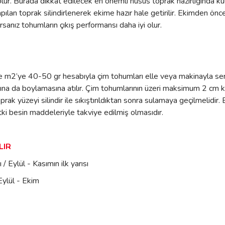
ur. Burada dikkat edilecek en önemli husus toprak hazırlığında ku
i yapılan toprak silindirlenerek ekime hazır hale getirilir. Ekimd
ız tohumların çıkış performansı daha iyi olur.
ne m2’ye 40-50 gr hesabıyla çim tohumları elle veya makinayla ser
ına da boylamasına atılır. Çim tohumlarının üzeri maksimum 2 cm kal
oprak yüzeyi silindir ile sıkıştırıldıktan sonra sulamaya geçilmelid
tki besin maddeleriyle takviye edilmiş olmasıdır.
LIR
 / Eylül - Kasımın ilk yarısı
 Eylül - Ekim