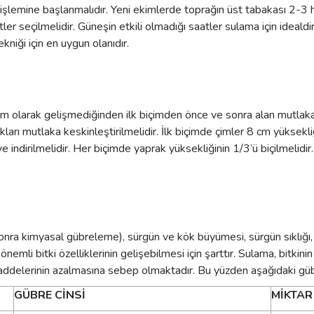
lemine başlanmalıdır. Yeni ekimlerde toprağın üst tabakası 2-3 haf
ler seçilmelidir. Güneşin etkili olmadığı saatler sulama için ideald
niği için en uygun olanıdır.
am olarak gelişmediğinden ilk biçimden önce ve sonra alan mutlaka 
ları mutlaka keskinleştirilmelidir. İlk biçimde çimler 8 cm yüksekli
 indirilmelidir. Her biçimde yaprak yüksekliğinin 1/3’ü biçilmelidi
nra kimyasal gübreleme), sürgün ve kök büyümesi, sürgün sıklığı, 
emli bitki özelliklerinin gelişebilmesi için şarttır. Sulama, bitkini
 maddelerinin azalmasına sebep olmaktadır. Bu yüzden aşağıdaki g
GÜBRE CİNSİ
MİKTAR 