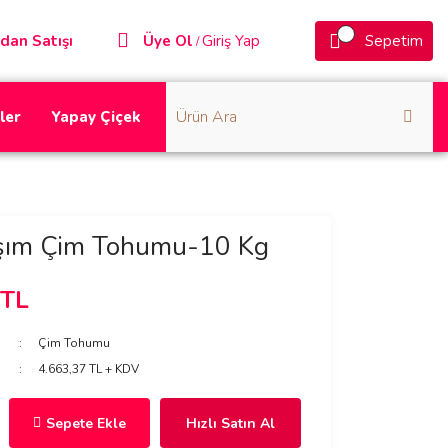
dan Satışı
Üye Ol
Giriş Yap
Sepetim
/
ler
Yapay Çiçek
rışım Çim Tohumu-10 Kg
 TL
Çim Tohumu
4.663,37 TL + KDV
Sepete Ekle
Hızlı Satın Al