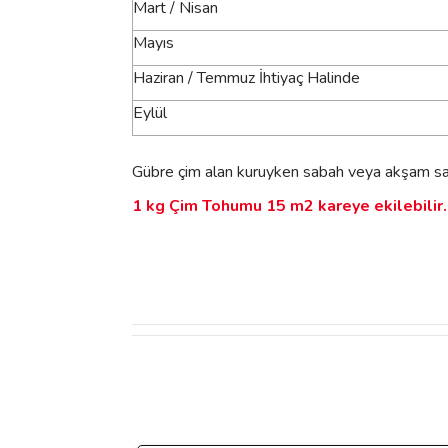
Mart / Nisan
Mayıs
Haziran / Temmuz İhtiyaç Halinde
Eylül
Gübre çim alan kuruyken sabah veya akşam saa
1 kg Çim Tohumu 15 m2 kareye ekilebilir.
Bu ürünün fiyat bilgisi, resim, ürün açıklamalarında 
Görüş ve önerileriniz için teşekkür ederiz.