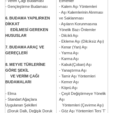
- Verim Çağı Budaması
Etmenler
- Gençleştirme Budaması
- Kalem Aşı Yöntemleri
- Aşı Kalemlerinin Alınması
6. BUDAMA YAPILIRKEN
ve Saklanması
DİKKAT
- Aşıların Korunmasına
EDİLMESİ GEREKEN
Yönelik Bazı Önlemler
HUSUSLAR
- Dilcikli Aşı
- Ekleme Aşı (Dilciksiz Aşı)
7. BUDAMA ARAÇ VE
- Kenar (Yan) Aşı
GEREÇLERİ
- Yarma Aşı
- Karma Aşı
8. MEYVE TÜRLERİNE
- Kabuk(Çoban) Aşı
GÖRE ŞEKİL
- Yanaştırma Aşı
VE VERİM ÇAĞI
- Tamir Aşı Yöntemleri
BUDAMALARI
- Kemer Aşı
- Köprü Aşı
- Elma
- Çeşit Değiştirmeye Yönelik
- Standart Ağaçlara
Aşı
Uygulanan Şekilleri
Yöntemleri (Çevirme Aşı)
(Doruk Dallı, Değişik Doruk
- Göz Aşı Yöntemleri Ters`T`