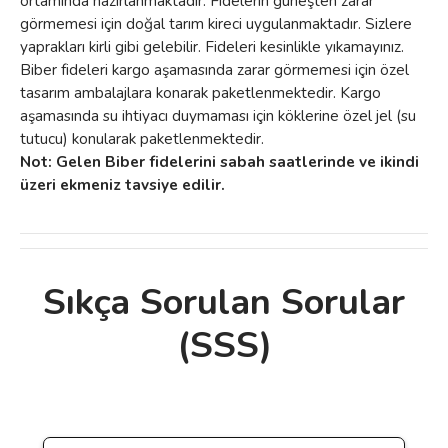
ortamında hazırlanmaktadır. Fidelerin güneşten zarar
görmemesi için doğal tarım kireci uygulanmaktadır. Sizlere
yaprakları kirli gibi gelebilir. Fideleri kesinlikle yıkamayınız.
Biber fideleri kargo aşamasında zarar görmemesi için özel
tasarım ambalajlara konarak paketlenmektedir. Kargo
aşamasında su ihtiyacı duymaması için köklerine özel jel (su
tutucu) konularak paketlenmektedir.
Not: Gelen Biber fidelerini sabah saatlerinde ve ikindi
üzeri ekmeniz tavsiye edilir.
Sıkça Sorulan Sorular
Bu ürünün fiyat bilgisi, resim, ürün
(SSS)
açıklamalarında ve diğer konularda yetersiz
Bu ürüne ilk yorumu siz yapın!
gördüğünüz noktaları öneri formunu
kullanarak tarafımıza iletebilirsiniz.
Görüş ve önerileriniz için teşekkür ederiz.
Yorum Yaz