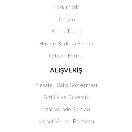
telafi edeceğimizin garantisini veriyoruz.
ödemeli olarak geri göndermenizi bekliyoruz.
Hakkımızda
İletişim
Kargo Takibi
Havale Bildirim Formu
İletişim Formu
ALIŞVERİŞ
Mesafeli Satış Sözleşmesi
Gizlilik ve Güvenlik
İptal ve İade Şartları
Kişisel Veriler Politikası