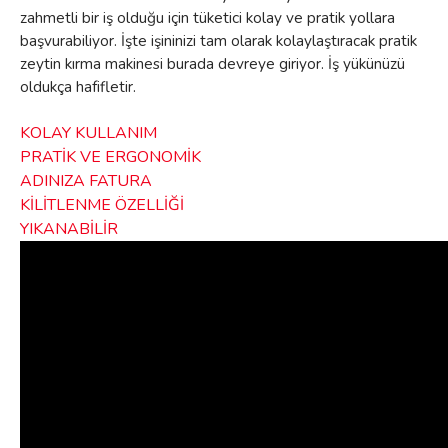
zahmetli bir iş olduğu için tüketici kolay ve pratik yollara
başvurabiliyor. İşte işininizi tam olarak kolaylaştıracak pratik
zeytin kırma makinesi burada devreye giriyor. İş yükünüzü
oldukça hafifletir.
KOLAY KULLANIM
PRATİK VE ERGONOMİK
ADINIZA FATURA
KİLİTLENME ÖZELLİĞİ
YIKANABİLİR