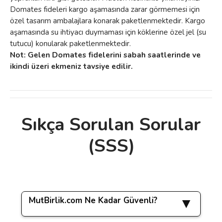
Domates fideleri kargo aşamasında zarar görmemesi için
özel tasarım ambalajlara konarak paketlenmektedir. Kargo
aşamasında su ihtiyacı duymaması için köklerine özel jel (su
tutucu) konularak paketlenmektedir.
Not: Gelen Domates fidelerini sabah saatlerinde ve
ikindi üzeri ekmeniz tavsiye edilir.
Sıkça Sorulan Sorular
Bu ürünün fiyat bilgisi, resim, ürün
(SSS)
açıklamalarında ve diğer konularda yetersiz
Bu ürüne ilk yorumu siz yapın!
gördüğünüz noktaları öneri formunu
kullanarak tarafımıza iletebilirsiniz.
Görüş ve önerileriniz için teşekkür ederiz.
Yorum Yaz
MutBirlik.com Ne Kadar Güvenli?
Ürün resmi kalitesiz, bozuk veya