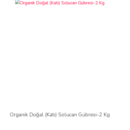
sorunu telafi edeceğimizin garantisini veriyoruz.
başlatılması için yeterlidir.
alıcı ödemeli olarak geri göndermenizi
bekliyoruz.
Organik Doğal (Katı) Solucan Gübresi-2 Kg