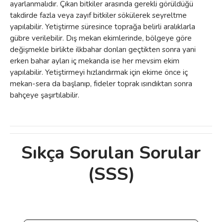
ayarlanmalıdır. Çıkan bitkiler arasında gerekli görüldüğü
takdirde fazla veya zayıf bitkiler sökülerek seyreltme
yapılabilir. Yetiştirme süresince toprağa belirli aralıklarla
gübre verilebilir. Dış mekan ekimlerinde, bölgeye göre
değişmekle birlikte ilkbahar donları geçtikten sonra yani
erken bahar ayları iç mekanda ise her mevsim ekim
yapılabilir. Yetiştirmeyi hızlandırmak için ekime önce iç
mekan-sera da başlanıp, fideler toprak ısındıktan sonra
bahçeye şaşırtılabilir.
Sıkça Sorulan Sorular
Bu ürünün fiyat bilgisi, resim, ürün
(SSS)
açıklamalarında ve diğer konularda yetersiz
Bu ürüne ilk yorumu siz yapın!
gördüğünüz noktaları öneri formunu
kullanarak tarafımıza iletebilirsiniz.
Görüş ve önerileriniz için teşekkür ederiz.
Yorum Yaz