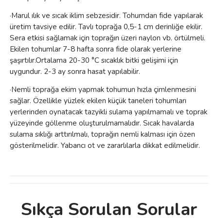
·Marul ılık ve sıcak iklim sebzesidir. Tohumdan fide yapılarak
üretim tavsiye edilir. Tav
lı toprağa 0,5-1 cm derinliğe ekilir.
Sera etkisi sağlamak için toprağın üzeri naylon vb. örtülmeli.
Ekilen tohumlar 7-8 hafta sonra fide olarak yerlerine
şaşırtılır.Ortalama 20-30 °C sıcaklık bitki gelişimi için
uygundur. 2-3 ay sonra hasat yapılabilir.
·Nemli toprağa ekim yapmak tohumun hızla çimlenmesini
sağlar. Özellikle yüzlek ekilen küçük taneleri tohumları
yerlerinden oynatacak tazyikli sulama yapılmamalı ve toprak
yüzeyinde göllenme oluşturulmamalıdır. Sıcak havalarda
sulama sıklığı arttırılmalı, toprağın nemli kalması için özen
gösterilmelidir. Yabancı ot ve zararlılarla dikkat edilmelidir.
Sıkça Sorulan Sorular
Bu ürünün fiyat bilgisi, resim, ürün