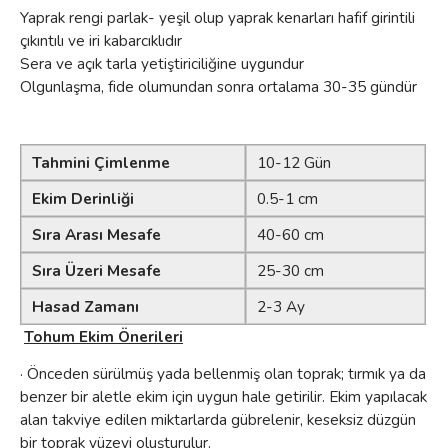
Yaprak rengi parlak- yeşil olup yaprak kenarları hafif girintili
çıkıntılı ve iri kabarcıklıdır
Sera ve açık tarla yetiştiriciliğine uygundur
Olgunlaşma, fide olumundan sonra ortalama 30-35 gündür
Tahmini Çimlenme
10-12 Gün
Ekim Derinliği
0.5-1 cm
Sıra Arası Mesafe
40-60 cm
Sıra Üzeri Mesafe
25-30 cm
Hasad Zamanı
2-3 Ay
Tohum Ekim Önerileri
· Önceden sürülmüş yada bellenmiş olan toprak; tırmık ya da
benzer bir aletle ekim için uygun hale getirilir. Ekim yapılacak
alan takviye edilen miktarlarda gübrelenir, keseksiz düzgün
bir toprak yüzeyi oluşturulur.