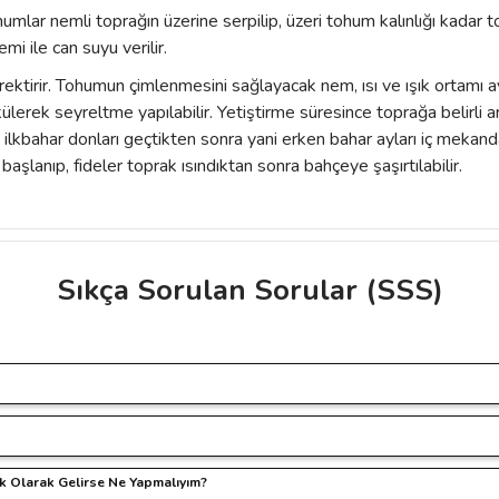
ohumlar nemli toprağın üzerine serpilip, üzeri tohum kalınlığı kadar 
i ile can suyu verilir.
ektirir. Tohumun çimlenmesini sağlayacak nem, ısı ve ışık ortamı aya
ülerek seyreltme yapılabilir. Yetiştirme süresince toprağa belirli ar
ilkbahar donları geçtikten sonra yani erken bahar ayları iç mekanda
aşlanıp, fideler toprak ısındıktan sonra bahçeye şaşırtılabilir.
Sıkça Sorulan Sorular (SSS)
ve diğer konularda yetersiz gördüğünüz noktaları öneri formunu kullanarak taraf
Bu ürüne ilk yorumu siz yapın!
r.
Yorum Yaz
üm işlemler
256 bit SSL güvenlik sertifikası
ile koruma altındad
ilgileriniz 3. şahıs ve/veya kurumlar ile paylaşılmamaktadır.
ik Olarak Gelirse Ne Yapmalıyım?
 paketlenmesinde, kargolanıp kargonun elinize ulaşmasına kadar ki s