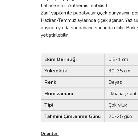
Latince ismi: Anthemis nobilis L.
Zarif yapıları ile papatyalar çiçek dünyasının popu
Haziran-Temmuz aylarında çiçek açarlar. Yaz sı
başında ya da sonbaharın sonunda ekilir. Park ve
yetiştirilebilir.
Ekim Derinliği
0,5-1 cm
Yükseklik
30-35 cm
Renk
Beyaz
Ekim zamanı
İlkbahar, son
Tipi
Çok yıllık
Tahmini Çimlenme Günü
20-25 gün
Öneriler