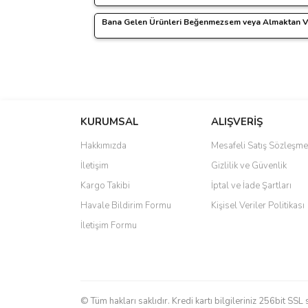
Bu ürüne benzer farklı alternatifler olmalı.
problemden kendimizi sorumlu tutuyoruz.
Bana Gelen Ürünleri Beğenmezsem veya Almaktan 
Öncelikle bu gibi durumların yaşanmaması için 
Ürünlerinizin size zarar görmeden ulaşması 
Yine de böyle bir durumla karşılaşırsanız ya
Her şeye rağmen bir sorun yaşadığınızd
www.mutbirlik.com'dan yapacağınız tüm alışv
Bizimle iletişim kurup yaşadığınız sorunu i
konusunda işlemlerin başlatılması için y
aramıyoruz
. Sadece aldığınız ürünün satıla
hızlı bir şekilde yaşanılan sorunu telafi edece
bekliyoruz.
KURUMSAL
ALIŞVERİŞ
Hakkımızda
Mesafeli Satış Sözleşme
İletişim
Gizlilik ve Güvenlik
Kargo Takibi
İptal ve İade Şartları
Havale Bildirim Formu
Kişisel Veriler Politikası
İletişim Formu
© Tüm hakları saklıdır. Kredi kartı bilgileriniz 256bit SSL 