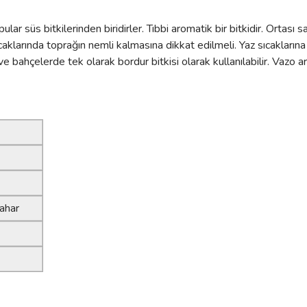
lar süs bitkilerinden biridirler. Tıbbi aromatik bir bitkidir. Ortası sar
caklarında toprağın nemli kalmasına dikkat edilmeli. Yaz sıcakları
 bahçelerde tek olarak bordur bitkisi olarak kullanılabilir. Vazo ar
bahar