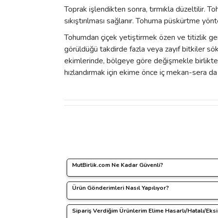
Toprak işlendikten sonra, tırmıkla düzeltilir. T
sıkıştırılması sağlanır. Tohuma püskürtme yöntem
Tohumdan çiçek yetiştirmek özen ve titizlik ger
görüldüğü takdirde fazla veya zayıf bitkiler sök
ekimlerinde, bölgeye göre değişmekle birlikte 
hızlandırmak için ekime önce iç mekan-sera da b
Bu ürünün fiyat bilgisi, resim, ürün açıklamalarında 
Görüş ve önerileriniz için teşekkür ederiz.
Ürün resmi kalitesiz, bozuk veya görüntülenemiyo
MutBirlik.com Ne Kadar Güvenli?
Ürün açıklamasında eksik bilgiler bulunuyor.
Ürün Gönderimleri Nasıl Yapılıyor?
www.mutbirlik.com sitemizde yapacağınız t
Ürün bilgilerinde hatalar bulunuyor.
Sipariş verirken paylaşacağınız tüm kişisel b
Ürün fiyatı diğer sitelerden daha pahalı.
Sipariş Verdiğim Ürünlerim Elime Hasarlı/Hatalı/Eks
Sipariş ettiğiniz ürünlerin hazırlanmasında,