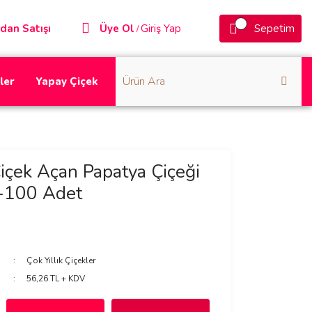
dan Satışı
Üye Ol
Giriş Yap
Sepetim
/
ler
Yapay Çiçek
Çiçek Açan Papatya Çiçeği
-100 Adet
Çok Yıllık Çiçekler
56,26 TL + KDV