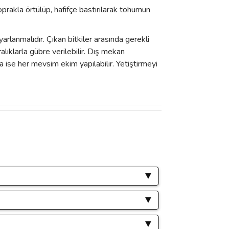
toprakla örtülüp, hafifçe bastırılarak tohumun
rlanmalıdır. Çıkan bitkiler arasında gerekli
alıklarla gübre verilebilir. Dış mekan
 ise her mevsim ekim yapılabilir. Yetiştirmeyi
ımıza iletebilirsiniz.
ır.
üreçlerde oluşabilecek her türlü