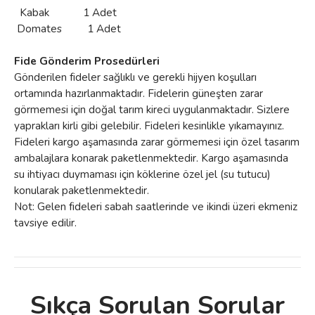
Kabak 1 Adet
Domates 1 Adet
Fide Gönderim Prosedürleri
Gönderilen fideler sağlıklı ve gerekli hijyen koşulları
ortamında hazırlanmaktadır. Fidelerin güneşten zarar
görmemesi için doğal tarım kireci uygulanmaktadır. Sizlere
yaprakları kirli gibi gelebilir. Fideleri kesinlikle yıkamayınız.
Fideleri kargo aşamasında zarar görmemesi için özel tasarım
ambalajlara konarak paketlenmektedir. Kargo aşamasında
su ihtiyacı duymaması için köklerine özel jel (su tutucu)
konularak paketlenmektedir.
Not: Gelen fideleri sabah saatlerinde ve ikindi üzeri ekmeniz
tavsiye edilir.
Sıkça Sorulan Sorular
Bu ürünün fiyat bilgisi, resim, ürün