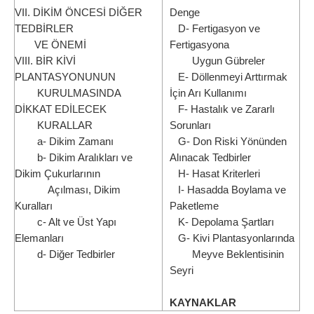
VII. DİKİM ÖNCESİ DİĞER
Denge
TEDBİRLER
D- Fertigasyon ve
VE ÖNEMİ
Fertigasyona
VIII. BİR KİVİ
Uygun Gübreler
PLANTASYONUNUN
E- Döllenmeyi Arttırmak
KURULMASINDA
İçin Arı Kullanımı
DİKKAT EDİLECEK
F- Hastalık ve Zararlı
KURALLAR
Sorunları
a- Dikim Zamanı
G- Don Riski Yönünden
b- Dikim Aralıkları ve
Alınacak Tedbirler
Dikim Çukurlarının
H- Hasat Kriterleri
Açılması, Dikim
I- Hasadda Boylama ve
Kuralları
Paketleme
c- Alt ve Üst Yapı
K- Depolama Şartları
Elemanları
G- Kivi Plantasyonlarında
d- Diğer Tedbirler
Meyve Beklentisinin
Seyri
KAYNAKLAR