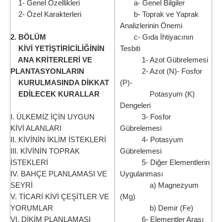
1- Genel Özellikleri
a- Genel Bilgiler
2- Özel Karakterleri
b- Toprak ve Yaprak
Analizlerinin Önemi
2. BÖLÜM
c- Gıda İhtiyacının
KİVİ YETİŞTİRİCİLİĞİNİN
Tesbiti
ANA KRİTERLERİ VE
1- Azot Gübrelemesi
PLANTASYONLARIN
2- Azot (N)- Fosfor
KURULMASINDA DİKKAT
(P)-
EDİLECEK KURALLAR
Potasyum (K)
Dengeleri
I. ÜLKEMİZ İÇİN UYGUN
3- Fosfor
KİVİ ALANLARI
Gübrelemesi
II. KİVİNİN İKLİM İSTEKLERİ
4- Potasyum
III. KİVİNİN TOPRAK
Gübrelemesi
İSTEKLERİ
5- Diğer Elementlerin
IV. BAHÇE PLANLAMASI VE
Uygulanması
SEYRİ
a) Magnezyum
V. TİCARİ KİVİ ÇEŞİTLER VE
(Mg)
YORUMLAR
b) Demir (Fe)
VI. DİKİM PLANLAMASI
6- Elementler Arası