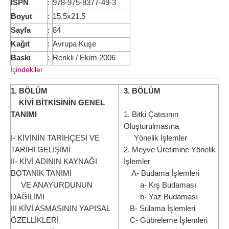
ISPN
:
978-975-8377-49-3
Boyut
:
15.5x21.5
Sayfa
:
84
Kağıt
:
Avrupa Kuşe
Baskı
:
Renkli / Ekim 2006
İçindekiler
1. BÖLÜM
3. BÖLÜM
KİVİ BİTKİSİNİN GENEL
TANIMI
1. Bitki Çatısının
Oluşturulmasına
I- KİVİNİN TARİHÇESİ VE
Yönelik İşlemler
TARİHİ GELİŞİMİ
2. Meyve Üretimine Yönelik
II- KİVİ ADININ KAYNAĞI
İşlemler
BOTANİK TANIMI
A- Budama İşlemleri
VE ANAYURDUNUN
a- Kış Budaması
DAĞILIMI
b- Yaz Budaması
III KİVİ ASMASININ YAPISAL
B- Sulama İşlemleri
ÖZELLİKLERİ
C- Gübreleme İşlemleri