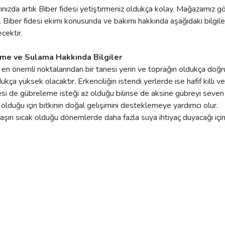
ınızda artık Biber fidesi yetiştirmeniz oldukça kolay. Mağazamız gö
. Biber fidesi ekimi konusunda ve bakımı hakkında aşağıdaki bilgiler 
ecektir.
eleme ve Sulama Hakkında Bilgiler
nin en önemli noktalarından bir tanesi yerin ve toprağın oldukça doğ
ukça yüksek olacaktır. Erkenciliğin istendi yerlerde ise hafif killi v
esi de gübreleme isteği az olduğu bilinse de aksine gübreyi seven ve
lduğu için bitkinin doğal gelişimini desteklemeye yardımcı olur.
 aşırı sıcak olduğu dönemlerde daha fazla suya ihtiyaç duyacağı için 