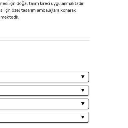
mesi için doğal tarım kireci uygulanmaktadır.
esi için özel tasarım ambalajlara konarak
nmektedir.
ımıza iletebilirsiniz.
ır.
üreçlerde oluşabilecek her türlü
leme yaparak gönderimleri sağlamaktayız.
ız, yaşanan problemin telafisi