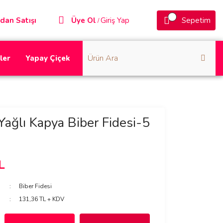
dan Satışı
Üye Ol
Giriş Yap
Sepetim
/
ler
Yapay Çiçek
 Yağlı Kapya Biber Fidesi-5
L
Biber Fidesi
131,36 TL + KDV