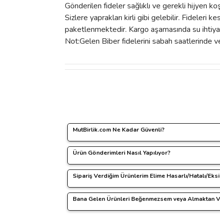
Gönderilen fideler sağlıklı ve gerekli hijyen k
Sizlere yaprakları kirli gibi gelebilir. Fideler
paketlenmektedir. Kargo aşamasında su ihtiyac
Not:Gelen Biber fidelerini sabah saatlerinde ve 
Bu ürünün fiyat bilgisi, resim, ürün açıklamalarında 
Görüş ve önerileriniz için teşekkür ederiz.
Ürün resmi kalitesiz, bozuk veya görüntülenemiyo
MutBirlik.com Ne Kadar Güvenli?
Ürün açıklamasında eksik bilgiler bulunuyor.
Ürün Gönderimleri Nasıl Yapılıyor?
www.mutbirlik.com sitemizde yapacağınız t
Ürün bilgilerinde hatalar bulunuyor.
Sipariş verirken paylaşacağınız tüm kişisel b
Ürün fiyatı diğer sitelerden daha pahalı.
Sipariş Verdiğim Ürünlerim Elime Hasarlı/Hatalı/Eks
Sipariş ettiğiniz ürünlerin hazırlanmasında,
Bu ürüne benzer farklı alternatifler olmalı.
problemden kendimizi sorumlu tutuyoruz.
Bana Gelen Ürünleri Beğenmezsem veya Almaktan 
Öncelikle bu gibi durumların yaşanmaması için 
Ürünlerinizin size zarar görmeden ulaşması 
Yine de böyle bir durumla karşılaşırsanız ya
Her şeye rağmen bir sorun yaşadığınızd