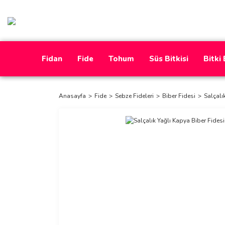
Fidan
Fide
Tohum
Süs Bitkisi
Bitki
Anasayfa
Fide
Sebze Fideleri
Biber Fidesi
Salçalı