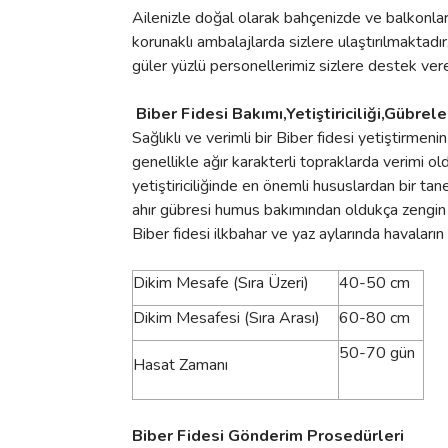
Ailenizle doğal olarak bahçenizde ve balkonlar
korunaklı ambalajlarda sizlere ulaştırılmaktadır
güler yüzlü personellerimiz sizlere destek ver
Biber Fidesi Bakımı,Yetiştiriciliği,Gübr
Sağlıklı ve verimli bir Biber fidesi yetiştirme
genellikle ağır karakterli topraklarda verimi old
yetiştiriciliğinde en önemli hususlardan bir tan
ahır gübresi humus bakımından oldukça zengin o
Biber fidesi ilkbahar ve yaz aylarında havaların
Dikim Mesafe (Sıra Üzeri)
40-50 cm
Dikim Mesafesi (Sıra Arası)
60-80 cm
50-70 gün
Hasat Zamanı
Biber Fidesi Gönderim Prosedürleri