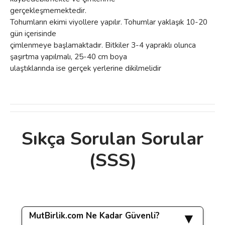
gerçekleşmemektedir.
Tohumların ekimi viyollere yapılır. Tohumlar yaklaşık 10-20
gün içerisinde
çimlenmeye başlamaktadır. Bitkiler 3-4 yapraklı olunca
şaşırtma yapılmalı, 25-40 cm boya
ulaştıklarında ise gerçek yerlerine dikilmelidir
Sıkça Sorulan Sorular
Bu ürünün fiyat bilgisi, resim, ürün
(SSS)
açıklamalarında ve diğer konularda yetersiz
Bu ürüne ilk yorumu siz yapın!
gördüğünüz noktaları öneri formunu
kullanarak tarafımıza iletebilirsiniz.
Görüş ve önerileriniz için teşekkür ederiz.
Yorum Yaz
MutBirlik.com Ne Kadar Güvenli?