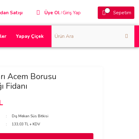
dan Satışı
Üye Ol
Giriş Yap
Sepetim
/
ler
Yapay Çiçek
arı Acem Borusu
ı Fidanı
L
Dış Mekan Süs Bitkisi
133,03 TL + KDV