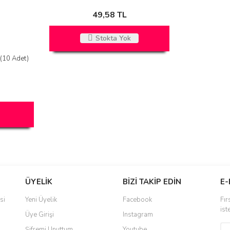
49,58 TL
Stokta Yok
(10 Adet)
ÜYELİK
BİZİ TAKİP EDİN
E-
si
Yeni Üyelik
Facebook
Fır
ist
Üye Girişi
Instagram
Şifremi Unuttum
Youtube