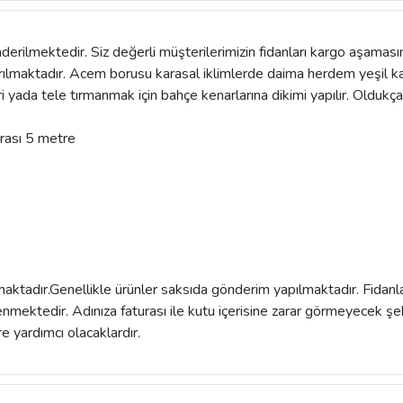
derilmektedir. Siz değerli müşterilerimizin fidanları kargo aşamas
laştırılmaktadır. Acem borusu karasal iklimlerde daima herdem yeşil 
eri yada tele tırmanmak için bahçe kenarlarına dikimi yapılır. Oldukç
arası 5 metre
lmaktadır.Genellikle ürünler saksıda gönderim yapılmaktadır. Fidanla
ektedir. Adınıza faturası ile kutu içerisine zarar görmeyecek şe
e yardımcı olacaklardır.