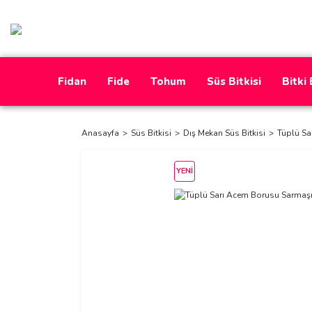
Fidan
Fide
Tohum
Süs Bitkisi
Bitki
Anasayfa
Süs Bitkisi
Dış Mekan Süs Bitkisi
Tüplü Sa
YENİ