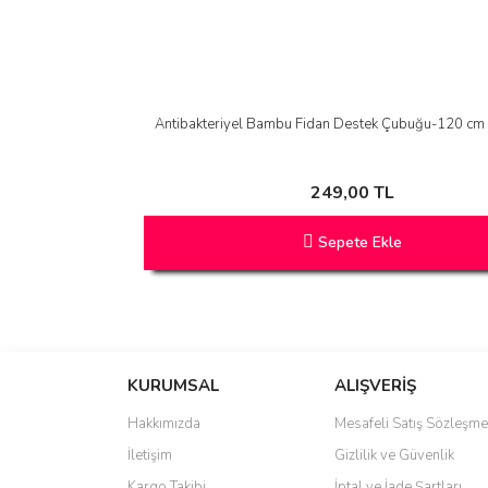
Antibakteriyel Bambu Fidan Destek Çubuğu-120 cm 
249,00 TL
Sepete Ekle
KURUMSAL
ALIŞVERİŞ
Hakkımızda
Mesafeli Satış Sözleşme
İletişim
Gizlilik ve Güvenlik
Kargo Takibi
İptal ve İade Şartları