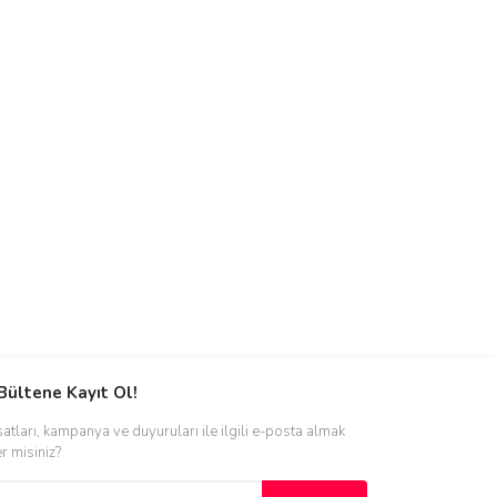
Bültene Kayıt Ol!
satları, kampanya ve duyuruları ile ilgili e-posta almak
er misiniz?