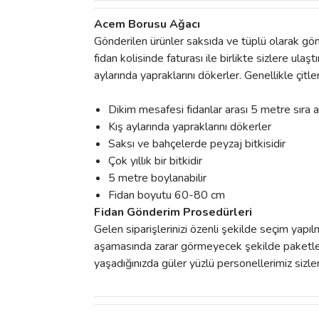
Acem Borusu Ağacı
Gönderilen ürünler saksıda ve tüplü olarak gön
fidan kolisinde faturası ile birlikte sizlere u
aylarında yapraklarını dökerler. Genellikle çitl
Dikim mesafesi fidanlar arası 5 metre sıra 
Kış aylarında yapraklarını dökerler
Saksı ve bahçelerde peyzaj bitkisidir
Çok yıllık bir bitkidir
5 metre boylanabilir
Fidan boyutu 60-80 cm
Fidan Gönderim Prosedürleri
Gelen siparişlerinizi özenli şekilde seçim yapı
aşamasında zarar görmeyecek şekilde paketlenm
yaşadığınızda güler yüzlü personellerimiz sizler