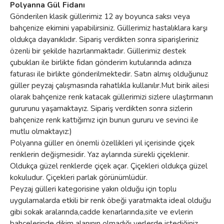
Polyanna Gül Fidanı
Gönderilen klasik güllerimiz 12 ay boyunca saksı veya
bahçenize ekimini yapabilirsiniz. Güllerimiz hastalıklara karşı
oldukça dayanıklıdır. Sipariş verdikten sonra siparişleriniz
özenli bir şekilde hazırlanmaktadır. Güllerimiz destek
çubukları ile birlikte fidan gönderim kutularında adınıza
faturası ile birlikte gönderilmektedir. Satın almış olduğunuz
güller peyzaj çalışmasında rahatlıkla kullanılır.Mut birik ailesi
olarak bahçenize renk katacak güllerimizi sizlere ulaştırmanın
gururunu yaşamaktayız. Sipariş verdikten sonra sizlerin
bahçenize renk kattığımız için bunun gururu ve sevinci ile
mutlu olmaktayız:)
Polyanna güller en önemli özellikleri yıl içerisinde çiçek
renklerin değişmesidir. Yaz aylarında sürekli çiçeklenir.
Oldukça güzel renklerde çiçek açar. Çiçekleri oldukça güzel
kokuludur. Çiçekleri parlak görünümlüdür.
Peyzaj gülleri kategorisine yakın olduğu için toplu
uygulamalarda etkili bir renk öbeği yaratmakta ideal olduğu
gibi sokak aralarında,cadde kenarlarında,site ve evlerin
bahçelerinde dikim alanının olmadığı yerlerde istediğiniz