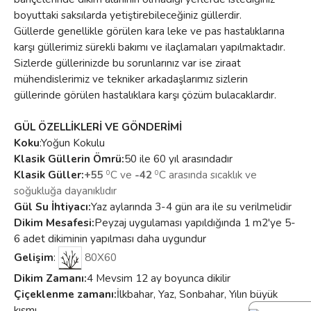
boyuttaki saksılarda yetiştirebileceğiniz güllerdir.
Güllerde genellikle görülen kara leke ve pas hastalıklarına
karşı güllerimiz sürekli bakımı ve ilaçlamaları yapılmaktadır.
Sizlerde güllerinizde bu sorunlarınız var ise ziraat
mühendislerimiz ve tekniker arkadaşlarımız sizlerin
güllerinde görülen hastalıklara karşı çözüm bulacaklardır.
GÜL ÖZELLİKLERİ VE GÖNDERİMİ
Koku
:Yoğun Kokulu
Klasik Güllerin Ömrü:
50 ile 60 yıl arasındadır
Klasik Güller:
+55
C ve
-42
C arasında sıcaklık ve
0
0
soğukluğa dayanıklıdır
Gül Su İhtiyacı:
Yaz aylarında 3-4 gün ara ile su verilmelidir
Dikim Mesafesi:
Peyzaj uygulaması yapıldığında 1 m2'ye 5-
6 adet dikiminin yapılması daha uygundur
Gelişim
:
80X60
Dikim Zamanı:
4 Mevsim 12 ay boyunca dikilir
Çiçeklenme zamanı:
İlkbahar, Yaz, Sonbahar, Yılın büyük
kısmı