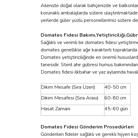
Ailenizle doğal olarak bahçenizde ve balkonlar
korunaklı ambalajlarda sizlere ulaştırılmaktadır
yerlerde güler yüzlü personellerimiz sizlere d
Domates Fidesi Bakımı,Yetiştiriciliği,Gü
Sağlıklı ve verimli bir domates fidesi yetiştir
domates genellikle ağır karakterli topraklarda v
Domates yetiştiriciliğinde en önemli hususlarda
tanesidir. Steril ahır gübresi humus bakımından
Domates fidesi ilkbahar ve yaz aylarında havala
Dikim Mesafe (Sıra Üzeri)
40-50 cm
Dikim Mesafesi (Sıra Arası)
60-80 cm
Hasat Zamanı
45-60 gün
Domates Fidesi Gönderim Prosedürleri
Gönderilen fideler sağlıklı ve gerekli hijyen k