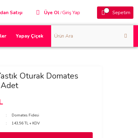
dan Satışı
Üye Ol
Giriş Yap
Sepetim
/
ler
Yapay Çiçek
Yastık Oturak Domates
 Adet
L
Domates Fidesi
143,56 TL + KDV