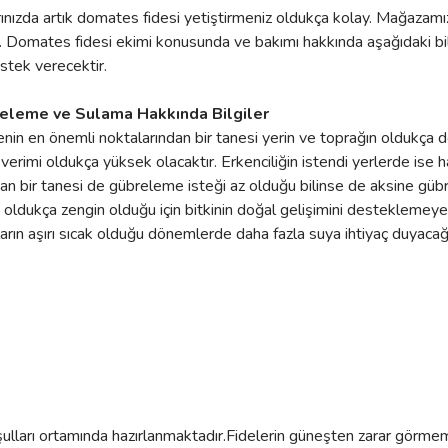
ınızda artık domates fidesi yetiştirmeniz oldukça kolay. Mağazamız
. Domates fidesi ekimi konusunda ve bakımı hakkında aşağıdaki bilgil
estek verecektir.
breleme ve Sulama Hakkında Bilgiler
menin en önemli noktalarından bir tanesi yerin ve toprağın oldukça 
erimi oldukça yüksek olacaktır. Erkenciliğin istendi yerlerde ise hafi
n bir tanesi de gübreleme isteği az olduğu bilinse de aksine gübre
 oldukça zengin olduğu için bitkinin doğal gelişimini desteklemeye 
rın aşırı sıcak olduğu dönemlerde daha fazla suya ihtiyaç duyacağı i
oşulları ortamında hazırlanmaktadır.Fidelerin güneşten zarar görmeme