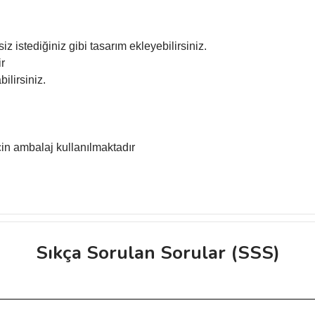
iz istediğiniz gibi tasarım ekleyebilirsiniz.
ir
ilirsiniz.
in ambalaj kullanılmaktadır
Sıkça Sorulan Sorular (SSS)
ve diğer konularda yetersiz gördüğünüz noktaları öneri formunu kullanarak taraf
Bu ürüne ilk yorumu siz yapın!
r.