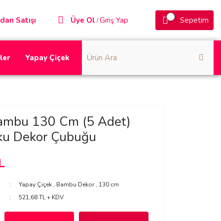
dan Satışı
Üye Ol
Giriş Yap
Sepetim
/
ler
Yapay Çiçek
ambu 130 Cm (5 Adet)
oku Dekor Çubuğu
L
Yapay Çiçek
,
Bambu Dekor
,
130 cm
521,68 TL + KDV