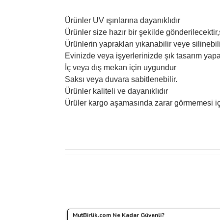
Ürünler UV ışınlarına dayanıklıdır
Ürünler size hazır bir şekilde gönderilecektir,s
Ürünlerin yaprakları yıkanabilir veye silinebil
Evinizde veya işyerlerinizde şık tasarım yapab
İç veya dış mekan için uygundur
Saksı veya duvara sabitlenebilir.
Ürünler kaliteli ve dayanıklıdır
Ürüler kargo aşamasında zarar görmemesi iç
Bu ürünün fiyat bilgisi, resim, ürün açıklamalarında 
Görüş ve önerileriniz için teşekkür ederiz.
Ürün resmi kalitesiz, bozuk veya görüntülenemiyo
MutBirlik.com Ne Kadar Güvenli?