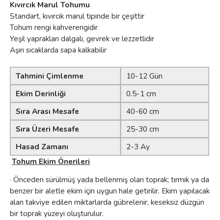
Kıvırcık Marul Tohumu
Standart, kıvırcık marul tipinde bir çeşittir
Tohum rengi kahverengidir
Yeşil yaprakları dalgalı, gevrek ve lezzetlidir
Aşırı sıcaklarda sapa kalkabilir
Tahmini Çimlenme
10-12 Gün
Ekim Derinliği
0.5-1 cm
Sıra Arası Mesafe
40-60 cm
Sıra Üzeri Mesafe
25-30 cm
Hasad Zamanı
2-3 Ay
Tohum Ekim Önerileri
· Önceden sürülmüş yada bellenmiş olan toprak; tırmık ya da
benzer bir aletle ekim için uygun hale getirilir. Ekim yapılacak
alan takviye edilen miktarlarda gübrelenir, keseksiz düzgün
bir toprak yüzeyi oluşturulur.