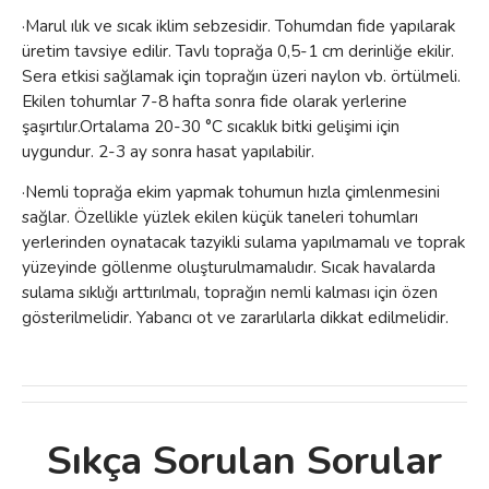
·Marul ılık ve sıcak iklim sebzesidir. Tohumdan fide yapılarak
üretim tavsiye edilir. Tav
lı toprağa 0,5-1 cm derinliğe ekilir.
Sera etkisi sağlamak için toprağın üzeri naylon vb. örtülmeli.
Ekilen tohumlar 7-8 hafta sonra fide olarak yerlerine
şaşırtılır.Ortalama 20-30 °C sıcaklık bitki gelişimi için
uygundur. 2-3 ay sonra hasat yapılabilir.
·Nemli toprağa ekim yapmak tohumun hızla çimlenmesini
sağlar. Özellikle yüzlek ekilen küçük taneleri tohumları
yerlerinden oynatacak tazyikli sulama yapılmamalı ve toprak
yüzeyinde göllenme oluşturulmamalıdır. Sıcak havalarda
sulama sıklığı arttırılmalı, toprağın nemli kalması için özen
gösterilmelidir. Yabancı ot ve zararlılarla dikkat edilmelidir.
Sıkça Sorulan Sorular
Bu ürünün fiyat bilgisi, resim, ürün