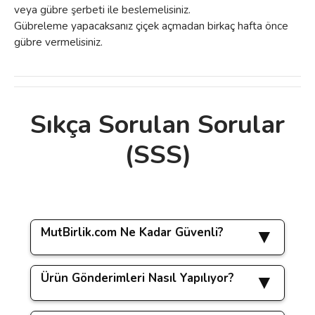
veya gübre şerbeti ile beslemelisiniz.
Gübreleme yapacaksanız çiçek açmadan birkaç hafta önce
gübre vermelisiniz.
Sıkça Sorulan Sorular
Bu ürünün fiyat bilgisi, resim, ürün
(SSS)
açıklamalarında ve diğer konularda yetersiz
Bu ürüne ilk yorumu siz yapın!
gördüğünüz noktaları öneri formunu
kullanarak tarafımıza iletebilirsiniz.
Görüş ve önerileriniz için teşekkür ederiz.
Yorum Yaz
MutBirlik.com Ne Kadar Güvenli?
Ürün resmi kalitesiz, bozuk veya
görüntülenemiyor.
Ürün Gönderimleri Nasıl Yapılıyor?
www.mutbirlik.com sitemizde yapacağınız tüm
Ürün açıklamasında eksik bilgiler bulunuyor.
işlemler
256 bit SSL güvenlik sertifikası
ile