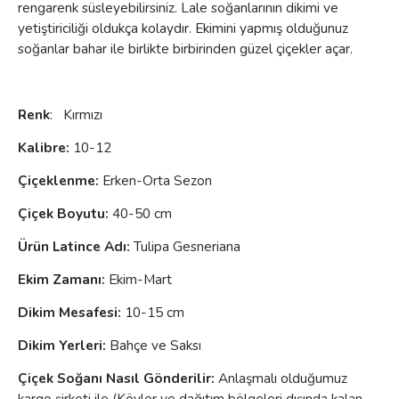
rengarenk süsleyebilirsiniz. Lale soğanlarının dikimi ve
yetiştiriciliği oldukça kolaydır. Ekimini yapmış olduğunuz
soğanlar bahar ile birlikte birbirinden güzel çiçekler açar.
Renk
: Kırmızı
Kalibre:
10-12
Çiçeklenme
:
Erken-Orta Sezon
Çiçek Boyutu:
40-50 cm
Ürün Latince Adı:
Tulipa Gesneriana
Ekim Zamanı:
Ekim-Mart
Dikim Mesafesi:
10-15 cm
Dikim Yerleri:
Bahçe ve Saksı
Çiçek Soğanı Nasıl Gönderilir:
Anlaşmalı olduğumuz
kargo şirketi ile (Köyler ve dağıtım bölgeleri dışında kalan