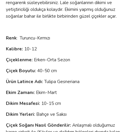
rengarenk süsleyebilirsiniz. Lale soğanlarının dikimi ve
yetiştiriciliği oldukça kolaydır. Ekimini yapmış olduğunuz
soğanlar bahar ile birlikte birbirinden güzel çiçekler açar.
Renk
: Turuncu-Kırmızı
Kalibre:
10-12
Çiçeklenme
:
Erken-Orta Sezon
Çiçek Boyutu:
40-50 cm
Ürün Latince Adı:
Tulipa Gesneriana
Ekim Zamanı:
Ekim-Mart
Dikim Mesafesi:
10-15 cm
Dikim Yerleri:
Bahçe ve Saksı
Çiçek Soğanı Nasıl Gönderilir:
Anlaşmalı olduğumuz
kargo şirketi ile (Köyler ve dağıtım bölgeleri dışında kalan