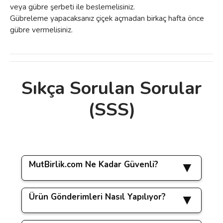
veya gübre şerbeti ile beslemelisiniz.
Gübreleme yapacaksanız çiçek açmadan birkaç hafta önce
gübre vermelisiniz.
Sıkça Sorulan Sorular
Bu ürünün fiyat bilgisi, resim, ürün
(SSS)
açıklamalarında ve diğer konularda yetersiz
Bu ürüne ilk yorumu siz yapın!
gördüğünüz noktaları öneri formunu
kullanarak tarafımıza iletebilirsiniz.
Görüş ve önerileriniz için teşekkür ederiz.
Yorum Yaz
MutBirlik.com Ne Kadar Güvenli?
Ürün resmi kalitesiz, bozuk veya
görüntülenemiyor.
Ürün Gönderimleri Nasıl Yapılıyor?
www.mutbirlik.com sitemizde yapacağınız tüm
Ürün açıklamasında eksik bilgiler bulunuyor.
işlemler
256 bit SSL güvenlik sertifikası
ile