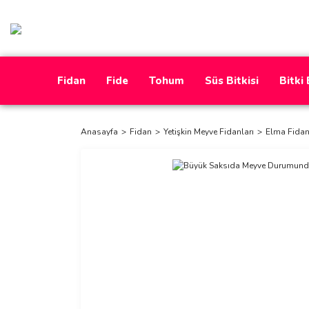
Fidan
Fide
Tohum
Süs Bitkisi
Bitki
Anasayfa
Fidan
Yetişkin Meyve Fidanları
Elma Fidan