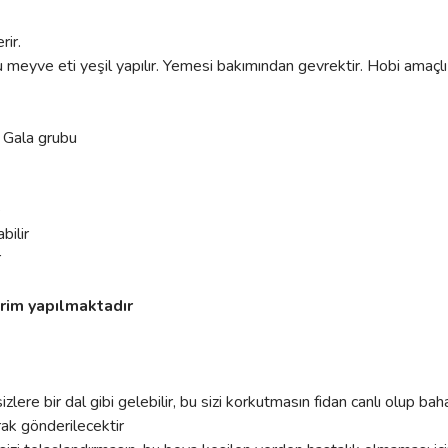
rir.
 meyve eti yeşil yapılır. Yemesi bakımından gevrektir. Hobi amaçlı 
, Gala grubu
e
bilir
r
rim yapılmaktadır
izlere bir dal gibi gelebilir, bu sizi korkutmasın fidan canlı olup bah
rak gönderilecektir