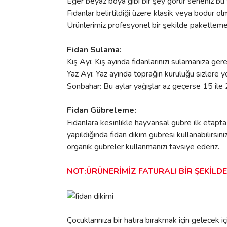
Eğer beyaz boya gibi bir şey görür seneniz bu s
Fidanlar belirtildiği üzere klasik veya bodur olm
Ürünlerimiz profesyonel bir şekilde paketleme ya
Fidan Sulama:
Kış Ayı: Kış ayında fidanlarınızı sulamanıza ger
Yaz Ayı: Yaz ayında toprağın kuruluğu sizlere y
Sonbahar: Bu aylar yağışlar az geçerse 15 ile 
Fidan Gübreleme:
Fidanlara kesinlikle hayvansal gübre ilk etapta
yapıldığında fidan dikim gübresi kullanabilirsi
organik gübreler kullanmanızı tavsiye ederiz.
NOT:ÜRÜNERİMİZ FATURALI BİR ŞEKİLD
Çocuklarınıza bir hatıra bırakmak için gelecek içi