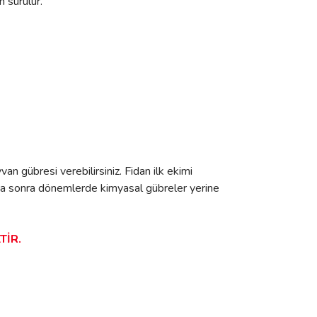
 sürülür.
an gübresi verebilirsiniz. Fidan ilk ekimi
. Daha sonra dönemlerde kimyasal gübreler yerine
TİR.