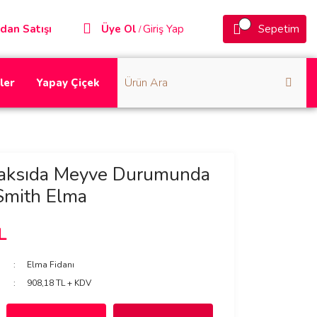
dan Satışı
Üye Ol
Giriş Yap
Sepetim
/
ler
Yapay Çiçek
aksıda Meyve Durumunda
Smith Elma
L
Elma Fidanı
908,18 TL + KDV