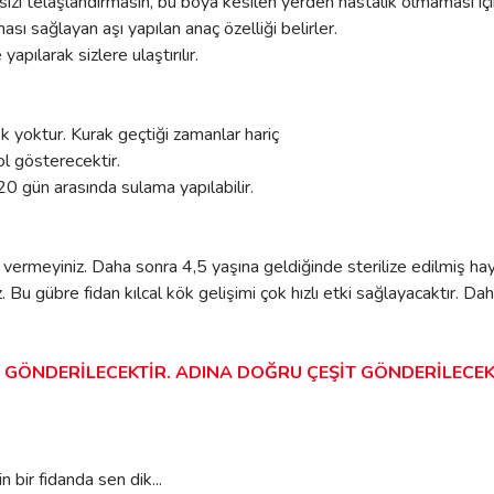
izi telaşlandırmasın, bu boya kesilen yerden hastalık olmaması için
ası sağlayan aşı yapılan anaç özelliği belirler.
pılarak sizlere ulaştırılır.
ek yoktur. Kurak geçtiği zamanlar hariç
ol gösterecektir.
20 gün arasında sulama yapılabilir.
 vermeyiniz. Daha sonra 4,5 yaşına geldiğinde sterilize edilmiş hayv
niz. Bu gübre fidan kılcal kök gelişimi çok hızlı etki sağlayacaktır
E GÖNDERİLECEKTİR. ADINA DOĞRU ÇEŞİT GÖNDERİLECEK
n bir fidanda sen dik...