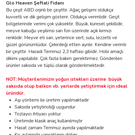
Glo Heaven Şeftali Fidanı
Bu çeşit ABD orjinli bir çeşittir. Ağaç gelişimi oldukça
kuvvetli ve dik gelişim gösterir. Oldukça verimlidir. Geçit
bölgelerinde verimi çok yüksektir. Büyük, küresel şekillidir,
meyve kabuğu yeşilimsi sarı fon üzerinde açık kırmızı
renklidir. Meyve eti sarı, yeterince sert, sulu, lezzetli ve
güzel görünümlüdür. Çekirdeği etten ayrılır. Kendine verimli
bir çeşittir. Hasadı Temmuz 2,3 haftası gibidir. Hobi amaçlı
dikimi yapılabilir. Çok fazla bakım gerektirmez. Gönderilen
ürünler saksıda ve tüplü olarak gönderilmektedir.
NOT: Müşterilerimizin yoğun istekleri üzerine büyük
saksıda olup balkon vb. yerlerde yetiştirmek için ideal
üründür.
Aşı yöntemi ile üretimi yapılmaktadır
Saksıda yetiştiriciliği uygundur
Tozlayıcı ihtiyacı yoktur
Üretimde klasik anaç kullanılmıştır
Hasat zamanı Temmuz ayında yapılmaktadır
Kış aylarında yapraklarını döker