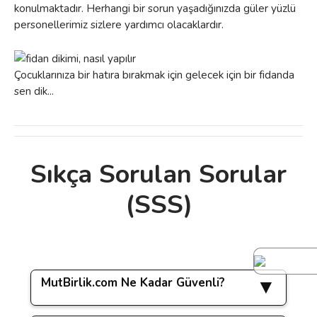
konulmaktadır. Herhangi bir sorun yaşadığınızda güler yüzlü
personellerimiz sizlere yardımcı olacaklardır.
Çocuklarınıza bir hatıra bırakmak için gelecek için bir fidanda
sen dik...
Sıkça Sorulan Sorular
Bu ürünün fiyat bilgisi, resim, ürün
(SSS)
açıklamalarında ve diğer konularda yetersiz
Bu ürüne ilk yorumu siz yapın!
gördüğünüz noktaları öneri formunu
kullanarak tarafımıza iletebilirsiniz.
Görüş ve önerileriniz için teşekkür ederiz.
Yorum Yaz
MutBirlik.com Ne Kadar Güvenli?
Ürün resmi kalitesiz, bozuk veya