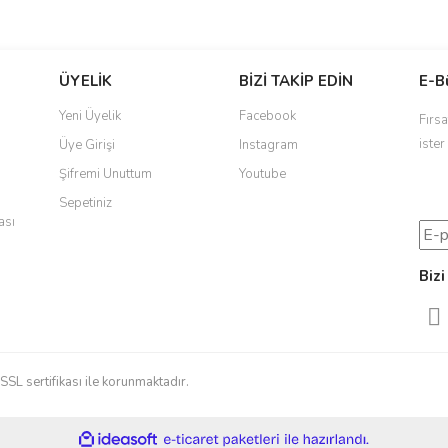
ÜYELİK
BİZİ TAKİP EDİN
E-B
Yeni Üyelik
Facebook
Fırsa
ister
Üye Girişi
Instagram
Şifremi Unuttum
Youtube
Sepetiniz
ası
Bizi
 SSL sertifikası ile korunmaktadır.
ile
ideasoft
e-