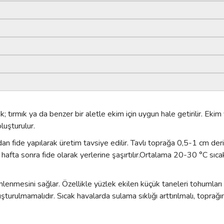
tırmık ya da benzer bir aletle ekim için uygun hale getirilir. Ekim
luşturulur.
an fide yapılarak üretim tavsiye edilir. Tav
lı toprağa 0,5-1 cm derin
 hafta sonra fide olarak yerlerine şaşırtılır.Ortalama 20-30 °C sıca
enmesini sağlar. Özellikle yüzlek ekilen küçük taneleri tohumları
rulmamalıdır. Sıcak havalarda sulama sıklığı arttırılmalı, toprağın