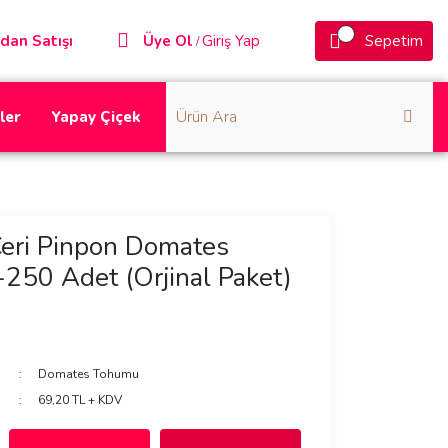
dan Satışı
Üye Ol
Giriş Yap
Sepetim
/
ler
Yapay Çiçek
Çeri Pinpon Domates
50 Adet (Orjinal Paket)
Domates Tohumu
69,20 TL + KDV