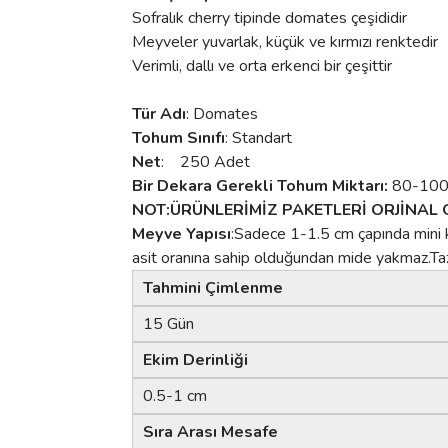
Sofralık cherry tipinde domates çeşididir
Meyveler yuvarlak, küçük ve kırmızı renktedir
Verimli, dallı ve orta erkenci bir çeşittir
Tür Adı
: Domates
Tohum Sınıfı
: Standart
Net
: 250 Adet
Bir Dekara Gerekli Tohum Miktarı:
80-100
NOT:ÜRÜNLERİMİZ PAKETLERİ ORJİNAL O
Meyve Yapısı
:Sadece 1-1.5 cm çapında mini k
asit oranına sahip olduğundan mide yakmaz.Taze
Tahmini Çimlenme
15 Gün
Ekim Derinliği
0.5-1 cm
Sıra Arası Mesafe