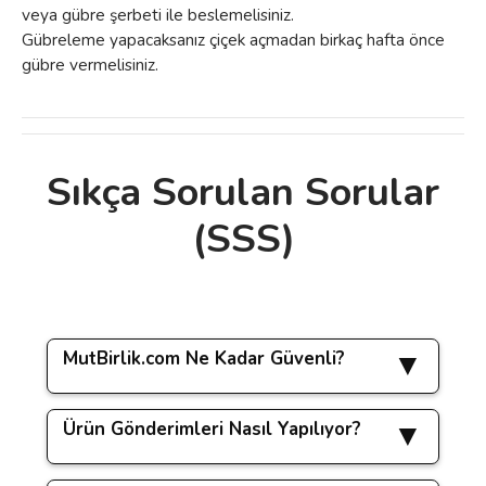
veya gübre şerbeti ile beslemelisiniz.
Gübreleme yapacaksanız çiçek açmadan birkaç hafta önce
gübre vermelisiniz.
Sıkça Sorulan Sorular
Bu ürünün fiyat bilgisi, resim, ürün
(SSS)
açıklamalarında ve diğer konularda yetersiz
Bu ürüne ilk yorumu siz yapın!
gördüğünüz noktaları öneri formunu
kullanarak tarafımıza iletebilirsiniz.
Görüş ve önerileriniz için teşekkür ederiz.
Yorum Yaz
MutBirlik.com Ne Kadar Güvenli?
Ürün resmi kalitesiz, bozuk veya
görüntülenemiyor.
Ürün Gönderimleri Nasıl Yapılıyor?
www.mutbirlik.com sitemizde yapacağınız tüm
Ürün açıklamasında eksik bilgiler bulunuyor.
işlemler
256 bit SSL güvenlik sertifikası
ile