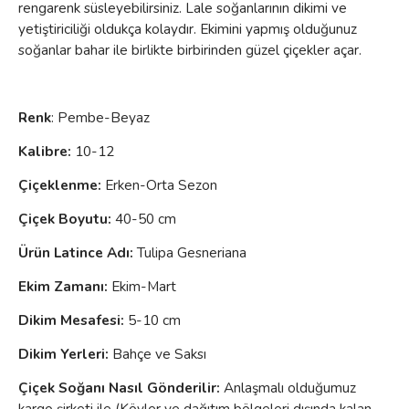
rengarenk süsleyebilirsiniz. Lale soğanlarının dikimi ve
yetiştiriciliği oldukça kolaydır. Ekimini yapmış olduğunuz
soğanlar bahar ile birlikte birbirinden güzel çiçekler açar.
Renk
: Pembe-Beyaz
Kalibre:
10-12
Çiçeklenme
:
Erken-Orta Sezon
Çiçek Boyutu:
40-50 cm
Ürün Latince Adı:
Tulipa Gesneriana
Ekim Zamanı:
Ekim-Mart
Dikim Mesafesi:
5-10 cm
Dikim Yerleri:
Bahçe ve Saksı
Çiçek Soğanı Nasıl Gönderilir:
Anlaşmalı olduğumuz
kargo şirketi ile (Köyler ve dağıtım bölgeleri dışında kalan