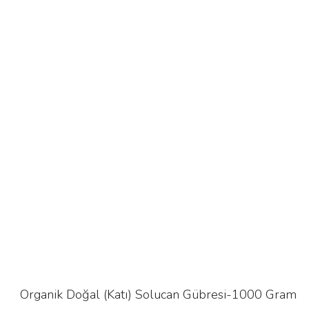
ödemeli olarak geri göndermenizi bekliyoruz.
Organik Doğal (Katı) Solucan Gübresi-1000 Gram