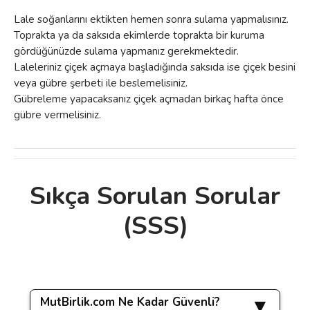
Lale soğanlarını ektikten hemen sonra sulama yapmalısınız.
Toprakta ya da saksıda ekimlerde toprakta bir kuruma
gördüğünüzde sulama yapmanız gerekmektedir.
Laleleriniz çiçek açmaya başladığında saksıda ise çiçek besini
veya gübre şerbeti ile beslemelisiniz.
Gübreleme yapacaksanız çiçek açmadan birkaç hafta önce
gübre vermelisiniz.
Sıkça Sorulan Sorular
Bu ürünün fiyat bilgisi, resim, ürün
(SSS)
açıklamalarında ve diğer konularda yetersiz
Bu ürüne ilk yorumu siz yapın!
gördüğünüz noktaları öneri formunu
kullanarak tarafımıza iletebilirsiniz.
Görüş ve önerileriniz için teşekkür ederiz.
Yorum Yaz
MutBirlik.com Ne Kadar Güvenli?