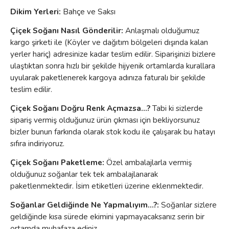
Dikim Yerleri:
Bahçe ve Saksı
Çiçek Soğanı Nasıl Gönderilir:
Anlaşmalı olduğumuz
kargo şirketi ile (Köyler ve dağıtım bölgeleri dışında kalan
yerler hariç) adresinize kadar teslim edilir. Siparişinizi bizlere
ulaştıktan sonra hızlı bir şekilde hijyenik ortamlarda kurallara
uyularak paketlenerek kargoya adınıza faturalı bir şekilde
teslim edilir.
Çiçek Soğanı Doğru Renk Açmazsa...?
Tabi ki sizlerde
sipariş vermiş olduğunuz ürün çıkması için bekliyorsunuz
bizler bunun farkında olarak stok kodu ile çalışarak bu hatayı
sıfıra indiriyoruz.
Çiçek Soğanı Paketleme:
Özel ambalajlarla vermiş
olduğunuz soğanlar tek tek ambalajlanarak
paketlenmektedir. İsim etiketleri üzerine eklenmektedir.
Soğanlar Geldiğinde Ne Yapmalıyım...?:
Soğanlar sizlere
geldiğinde kısa sürede ekimini yapmayacaksanız serin bir
ortamda muhafaza ediniz.