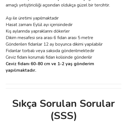
amaçlı yetiştiriciliği açısından oldukça güzel bir tercihtir.
Aşı ile üretimi yapılmaktadır
Hasat zamanı Eylül ayı içerisindedir
Kış aylarında yapraklarını dökerler
Dikim mesafesi sıra arası 6 fidan arası 5 metre
Gönderilen fidanlar 12 ay boyunca dikimi yapılabilir
Fidanlar torbalı veya saksıda gönderilmektedir
Ceviz fidanı korumalı fidan kolisinde gönderilir
Ceviz fidanı 60-80 cm ve 1-2 yaş gönderim
yapılmaktadır.
Sıkça Sorulan Sorular
Bu ürünün fiyat bilgisi, resim, ürün
(SSS)
açıklamalarında ve diğer konularda yetersiz
Bu ürüne ilk yorumu siz yapın!
gördüğünüz noktaları öneri formunu