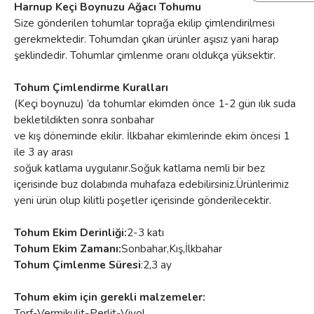
Harnup Keçi Boynuzu Ağacı Tohumu
Size gönderilen tohumlar toprağa ekilip çimlendirilmesi
gerekmektedir. Tohumdan çıkan ürünler aşısız yani harap
şeklindedir. Tohumlar çimlenme oranı oldukça yüksektir.
Tohum Çimlendirme Kuralları
(Keçi boynuzu) ’da tohumlar ekimden önce 1-2 gün ılık suda
bekletildikten sonra sonbahar
ve kış döneminde ekilir. İlkbahar ekimlerinde ekim öncesi 1
ile 3 ay arası
soğuk katlama uygulanır.Soğuk katlama nemli bir bez
içerisinde buz dolabında muhafaza edebilirsiniz.Ürünlerimiz
yeni ürün olup kilitli poşetler içerisinde gönderilecektir.
Tohum Ekim Derinliği:
2-3 katı
Tohum Ekim Zamanı:
Sonbahar,Kış,İlkbahar
Tohum Çimlenme Süresi
:2,3 ay
Tohum ekim için gerekli malzemeler:
Torf-Vermikulit-Perlit-Viyol