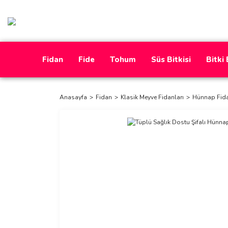
Fidan
Fide
Tohum
Süs Bitkisi
Bitki
Anasayfa
Fidan
Klasik Meyve Fidanları
Hünnap Fid