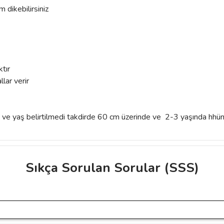
dikebilirsiniz
ktır
llar verir
 ve yaş belirtilmedi takdirde 60 cm üzerinde ve 2-3 yaşında hhünn
Sıkça Sorulan Sorular (SSS)
ve diğer konularda yetersiz gördüğünüz noktaları öneri formunu kullanarak taraf
r.