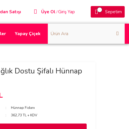
dan Satışı
Üye Ol
Giriş Yap
Sepetim
/
ler
Yapay Çiçek
ğlık Dostu Şifalı Hünnap
L
Hünnap Fidanı
362,73 TL + KDV