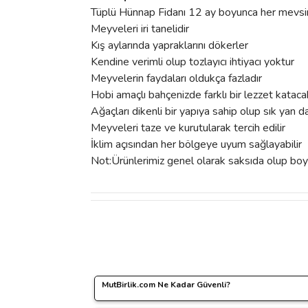
Tüplü Hünnap Fidanı 12 ay boyunca her mevsim 
Meyveleri iri tanelidir
Kış aylarında yapraklarını dökerler
Kendine verimli olup tozlayıcı ihtiyacı yoktur
Meyvelerin faydaları oldukça fazladır
Hobi amaçlı bahçenizde farklı bir lezzet kataca
Ağaçları dikenli bir yapıya sahip olup sık yan da
Meyveleri taze ve kurutularak tercih edilir
İklim açısından her bölgeye uyum sağlayabilir
Not:Ürünlerimiz genel olarak saksıda olup boy
Bu ürünün fiyat bilgisi, resim, ürün açıklamalarında 
Görüş ve önerileriniz için teşekkür ederiz.
kargo
Ürün resmi kalitesiz, bozuk veya görüntülenemiyo
MutBirlik.com Ne Kadar Güvenli?
Ürün açıklamasında eksik bilgiler bulunuyor.