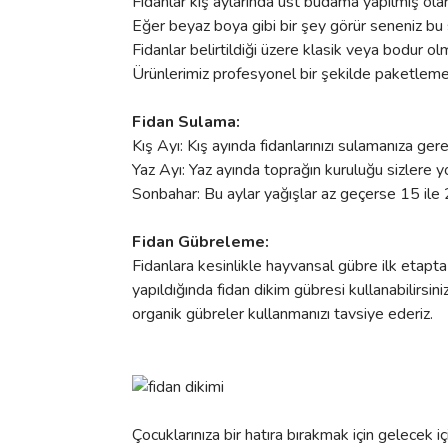
Fidanlar kış aylarında üst budama yapılmış ola
Eğer beyaz boya gibi bir şey görür seneniz bu s
Fidanlar belirtildiği üzere klasik veya bodur olm
Ürünlerimiz profesyonel bir şekilde paketleme ya
Fidan Sulama:
Kış Ayı: Kış ayında fidanlarınızı sulamanıza ger
Yaz Ayı: Yaz ayında toprağın kuruluğu sizlere y
Sonbahar: Bu aylar yağışlar az geçerse 15 ile 
Fidan Gübreleme:
Fidanlara kesinlikle hayvansal gübre ilk etapta
yapıldığında fidan dikim gübresi kullanabilirsi
organik gübreler kullanmanızı tavsiye ederiz.
Çocuklarınıza bir hatıra bırakmak için gelecek içi