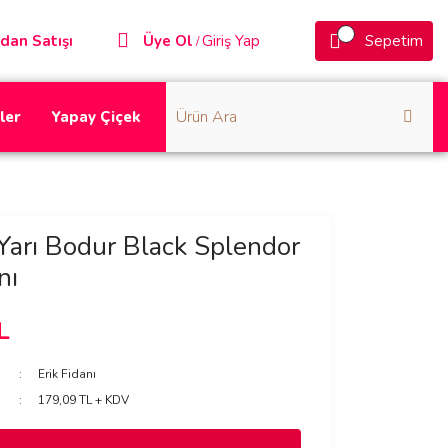
dan Satışı
Üye Ol
Giriş Yap
Sepetim
/
ler
Yapay Çiçek
Yarı Bodur Black Splendor
nı
L
Erik Fidanı
179,09 TL + KDV