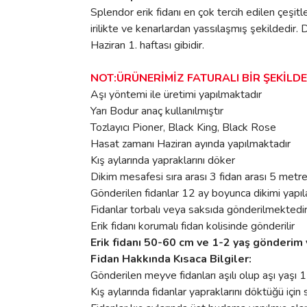
Splendor erik fidanı en çok tercih edilen çeşit
irilikte ve kenarlardan yassılaşmış şekildedir. 
Haziran 1. haftası gibidir.
NOT:ÜRÜNERİMİZ FATURALI BİR ŞEKİLD
Aşı yöntemi ile üretimi yapılmaktadır
Yarı Bodur anaç kullanılmıştır
Tozlayıcı Pioner, Black King, Black Rose
Hasat zamanı Haziran ayında yapılmaktadır
Kış aylarında yapraklarını döker
Dikim mesafesi sıra arası 3 fidan arası 5 metr
Gönderilen fidanlar 12 ay boyunca dikimi yapıla
Fidanlar torbalı veya saksıda gönderilmektedi
Erik fidanı korumalı fidan kolisinde gönderilir
Erik fidanı 50-60 cm ve 1-2 yaş gönderim
Fidan Hakkında Kısaca Bilgiler:
Gönderilen meyve fidanları aşılı olup aşı yaşı 1
Kış aylarında fidanlar yapraklarını döktüğü için s