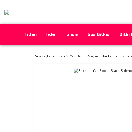
Fidan
Fide
Tohum
Süs Bitkisi
Bitki
Anasayfa
Fidan
Yarı Bodur Meyve Fidanları
Erik Fid