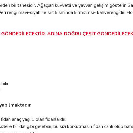
lerden bir tanesidir. Ağaçları kuvvetli ve yayvan gelişim gösterir.
Deri rengi mavi-siyah ile sırt kısmında kırmızımsı- kahverengidir. Ho
E GÖNDERİLECEKTİR. ADINA DOĞRU ÇEŞİT GÖNDERİLECEK
e
bilir
r
 yapılmaktadır
 fidan anaç yaşı 1 olan fidanlardır.
izlere bir dal gibi gelebilir, bu sizi korkutmasın fidan canlı olup bah