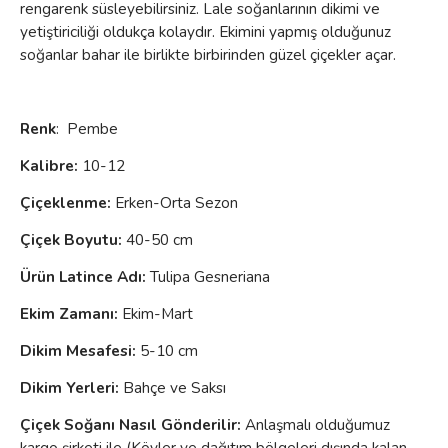
rengarenk süsleyebilirsiniz. Lale soğanlarının dikimi ve
yetiştiriciliği oldukça kolaydır. Ekimini yapmış olduğunuz
soğanlar bahar ile birlikte birbirinden güzel çiçekler açar.
Renk
: Pembe
Kalibre:
10-12
Çiçeklenme
:
Erken-Orta Sezon
Çiçek Boyutu:
40-50 cm
Ürün Latince Adı:
Tulipa Gesneriana
Ekim Zamanı:
Ekim-Mart
Dikim Mesafesi:
5-10 cm
Dikim Yerleri:
Bahçe ve Saksı
Çiçek Soğanı Nasıl Gönderilir:
Anlaşmalı olduğumuz
kargo şirketi ile (Köyler ve dağıtım bölgeleri dışında kalan