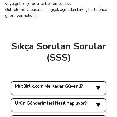
veya gübre şerbeti ile beslemelisiniz.
Gübreleme yapacaksanız çiçek açmadan birkaç hafta önce
gübre vermelisiniz.
Sıkça Sorulan Sorular
Bu ürünün fiyat bilgisi, resim, ürün
(SSS)
açıklamalarında ve diğer konularda yetersiz
Bu ürüne ilk yorumu siz yapın!
gördüğünüz noktaları öneri formunu
kullanarak tarafımıza iletebilirsiniz.
Görüş ve önerileriniz için teşekkür ederiz.
Yorum Yaz
MutBirlik.com Ne Kadar Güvenli?
Ürün resmi kalitesiz, bozuk veya
görüntülenemiyor.
Ürün Gönderimleri Nasıl Yapılıyor?
www.mutbirlik.com sitemizde yapacağınız tüm
Ürün açıklamasında eksik bilgiler bulunuyor.
işlemler
256 bit SSL güvenlik sertifikası
ile