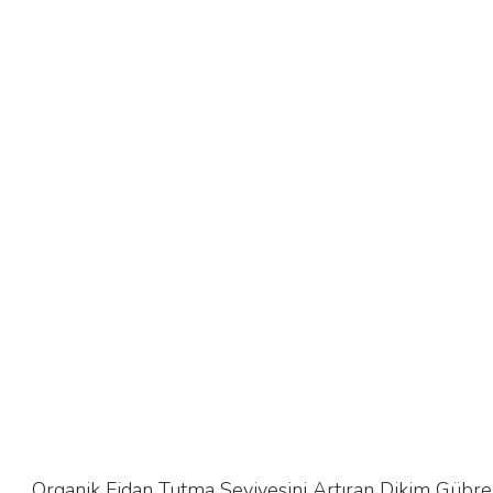
Organik Fidan Tutma Seviyesini Artıran Dikim Gübres