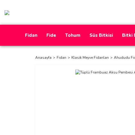
Fidan
Fide
Tohum
Süs Bitkisi
Bitki
Anasayfa
Fidan
Klasik Meyve Fidanları
Ahududu Fi