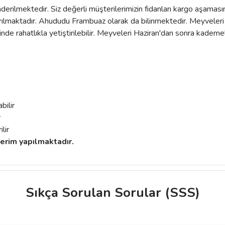
derilmektedir. Siz değerli müşterilerimizin fidanları kargo aşamas
aştırılmaktadır. Ahududu Frambuaz olarak da bilinmektedir. Meyveleri
e rahatlıkla yetiştirilebilir. Meyveleri Haziran'dan sonra kadem
e
bilir
r
lir
erim yapılmaktadır.
Sıkça Sorulan Sorular (SSS)
ve diğer konularda yetersiz gördüğünüz noktaları öneri formunu kullanarak taraf
Bu ürüne ilk yorumu siz yapın!