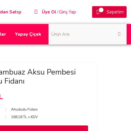
dan Satışı
Üye Ol
Giriş Yap
Sepetim
/
ler
Yapay Çiçek
rambuaz Aksu Pembesi
 Fidanı
L
Ahududu Fidanı
168,18 TL + KDV