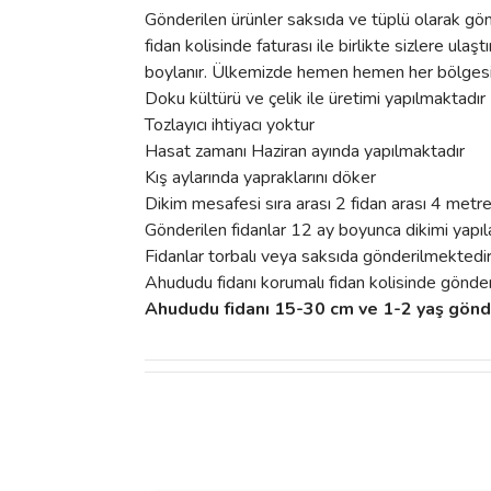
Gönderilen ürünler saksıda ve tüplü olarak gön
fidan kolisinde faturası ile birlikte sizlere ul
boylanır. Ülkemizde hemen hemen her bölgesind
Doku kültürü ve çelik ile üretimi yapılmaktadır
Tozlayıcı ihtiyacı yoktur
Hasat zamanı Haziran ayında yapılmaktadır
Kış aylarında yapraklarını döker
Dikim mesafesi sıra arası 2 fidan arası 4 metr
Gönderilen fidanlar 12 ay boyunca dikimi yapıla
Fidanlar torbalı veya saksıda gönderilmektedi
Ahududu fidanı korumalı fidan kolisinde gönderi
Ahududu fidanı 15-30 cm ve 1-2 yaş gönd
Bu ürünün fiyat bilgisi, resim, ürün açıklamalarında 
Görüş ve önerileriniz için teşekkür ederiz.