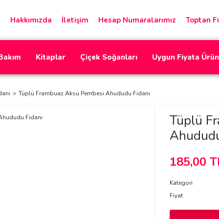
Hakkımızda
İletişim
Hesap Numaralarımız
Toptan Fi
 Bakım
Kitaplar
Çiçek Soğanları
Uygun Fiyata Ürün
danı
Tüplü Frambuaz Aksu Pembesi Ahududu Fidanı
Tüplü F
Ahududu
185,00 T
Kategori
Fiyat