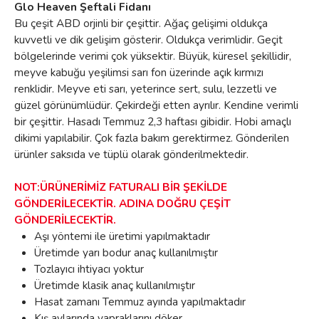
Glo Heaven Şeftali Fidanı
Bu çeşit ABD orjinli bir çeşittir. Ağaç gelişimi oldukça
kuvvetli ve dik gelişim gösterir. Oldukça verimlidir. Geçit
bölgelerinde verimi çok yüksektir. Büyük, küresel şekillidir,
meyve kabuğu yeşilimsi sarı fon üzerinde açık kırmızı
renklidir. Meyve eti sarı, yeterince sert, sulu, lezzetli ve
güzel görünümlüdür. Çekirdeği etten ayrılır. Kendine verimli
bir çeşittir. Hasadı Temmuz 2,3 haftası gibidir. Hobi amaçlı
dikimi yapılabilir. Çok fazla bakım gerektirmez. Gönderilen
ürünler saksıda ve tüplü olarak gönderilmektedir.
NOT:ÜRÜNERİMİZ FATURALI BİR ŞEKİLDE
GÖNDERİLECEKTİR. ADINA DOĞRU ÇEŞİT
GÖNDERİLECEKTİR.
Aşı yöntemi ile üretimi yapılmaktadır
Üretimde yarı bodur anaç kullanılmıştır
Tozlayıcı ihtiyacı yoktur
Üretimde klasik anaç kullanılmıştır
Hasat zamanı Temmuz ayında yapılmaktadır
Kış aylarında yapraklarını döker