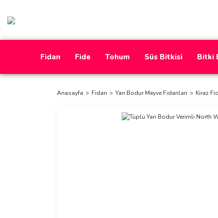
Fidan
Fide
Tohum
Süs Bitkisi
Bitki
Anasayfa
Fidan
Yarı Bodur Meyve Fidanları
Kiraz Fi