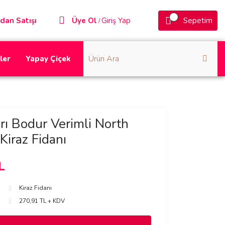
dan Satışı
Üye Ol
Giriş Yap
Sepetim
/
ler
Yapay Çiçek
rı Bodur Verimli North
iraz Fidanı
L
Kiraz Fidanı
270,91 TL + KDV