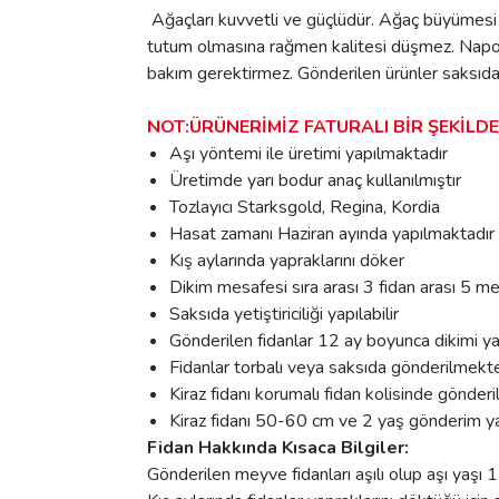
Ağaçları kuvvetli ve güçlüdür. Ağaç büyümesi ya
tutum olmasına rağmen kalitesi düşmez. Napolyo
bakım gerektirmez. Gönderilen ürünler saksıda
NOT:ÜRÜNERİMİZ FATURALI BİR ŞEKİLD
Aşı yöntemi ile üretimi yapılmaktadır
Üretimde yarı bodur anaç kullanılmıştır
Tozlayıcı Starksgold, Regina, Kordia
Hasat zamanı Haziran ayında yapılmaktadır
Kış aylarında yapraklarını döker
Dikim mesafesi sıra arası 3 fidan arası 5 m
Saksıda yetiştiriciliği yapılabilir
Gönderilen fidanlar 12 ay boyunca dikimi yap
Fidanlar torbalı veya saksıda gönderilmekt
Kiraz fidanı korumalı fidan kolisinde gönderil
Kiraz fidanı 50-60 cm ve 2 yaş gönderim y
Fidan Hakkında Kısaca Bilgiler:
Gönderilen meyve fidanları aşılı olup aşı yaşı 1