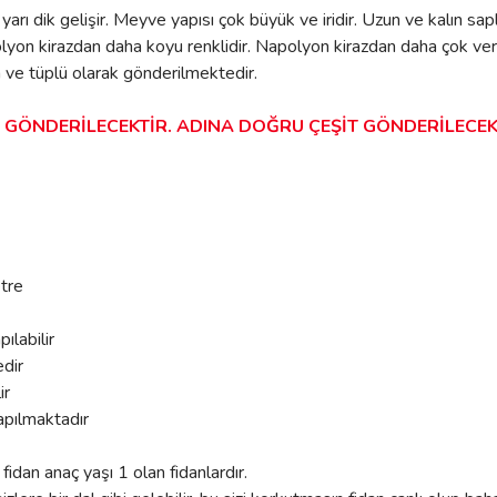
rı dik gelişir. Meyve yapısı çok büyük ve iridir. Uzun ve kalın sapl
n kirazdan daha koyu renklidir. Napolyon kirazdan daha çok verimli
 ve tüplü olarak gönderilmektedir.
E GÖNDERİLECEKTİR. ADINA DOĞRU ÇEŞİT GÖNDERİLECEK
etre
ılabilir
edir
ir
apılmaktadır
 fidan anaç yaşı 1 olan fidanlardır.