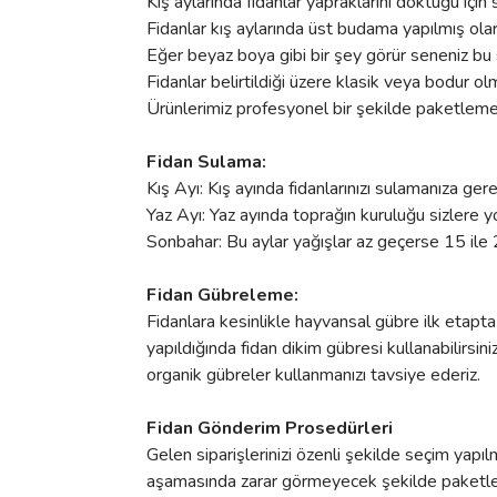
Kış aylarında fidanlar yapraklarını döktüğü için s
Fidanlar kış aylarında üst budama yapılmış ola
Eğer beyaz boya gibi bir şey görür seneniz bu s
Fidanlar belirtildiği üzere klasik veya bodur olm
Ürünlerimiz profesyonel bir şekilde paketleme ya
Fidan Sulama:
Kış Ayı: Kış ayında fidanlarınızı sulamanıza ger
Yaz Ayı: Yaz ayında toprağın kuruluğu sizlere y
Sonbahar: Bu aylar yağışlar az geçerse 15 ile 
Fidan Gübreleme:
Fidanlara kesinlikle hayvansal gübre ilk etapta
yapıldığında fidan dikim gübresi kullanabilirsi
organik gübreler kullanmanızı tavsiye ederiz.
Fidan Gönderim Prosedürleri
Gelen siparişlerinizi özenli şekilde seçim yapı
aşamasında zarar görmeyecek şekilde paketlenm