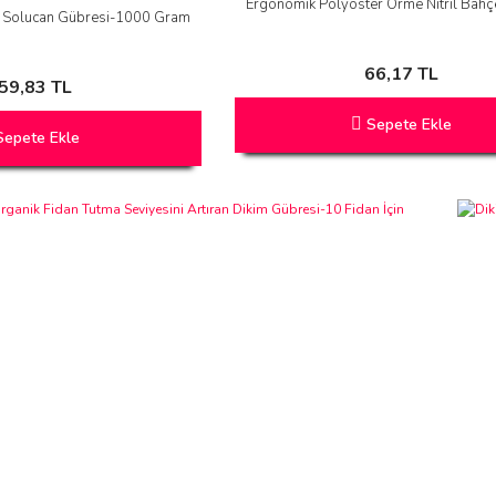
Ergonomik Polyoster Örme Nitril Bahçe
ı) Solucan Gübresi-1000 Gram
66,17 TL
59,83 TL
Sepete Ekle
epete Ekle