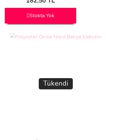
182,50 TL
Stokta Yok
Tükendi