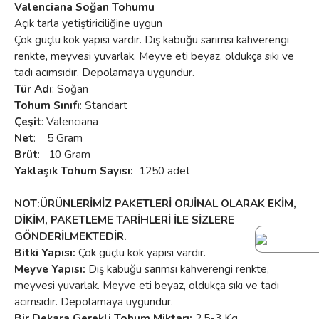
Valenciana Soğan Tohumu
Açık tarla yetiştiriciliğine uygun
Çok güçlü kök yapısı vardır. Dış kabuğu sarımsı kahverengi
renkte, meyvesi yuvarlak. Meyve eti beyaz, oldukça sıkı ve
tadı acımsıdır. Depolamaya uygundur.
Tür Adı
: Soğan
Tohum Sınıfı
: Standart
Çeşit
: Valencıana
Net
: 5 Gram
Brüt
: 10 Gram
Yaklaşık Tohum Sayısı:
1250 adet
NOT:ÜRÜNLERİMİZ PAKETLERİ ORJİNAL OLARAK EKİM,
DİKİM, PAKETLEME TARİHLERİ İLE SİZLERE
GÖNDERİLMEKTEDİR.
Bitki Yapısı:
Çok güçlü kök yapısı vardır.
Meyve Yapısı:
Dış kabuğu sarımsı kahverengi renkte,
meyvesi yuvarlak. Meyve eti beyaz, oldukça sıkı ve tadı
acımsıdır. Depolamaya uygundur.
Bir Dekara Gerekli Tohum Miktarı:
2.5-3 Kg