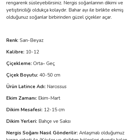
rengarenk süsleyebilirsiniz. Nergis soğanlarının dikimi ve
yetiştiriciliği oldukça kolaydır. Bahar ayı ile birlikte ekmiş
olduğunuz soğanlar birbirinden güzel çiçekler açar.
Renk
: Sarı-Beyaz
Kalibre:
10-12
Çiçekleme:
Orta
-
Geç
Çiçek Boyutu:
40-50 cm
Ürün Latince Adı:
Narcıssus
Ekim Zamanı:
Ekim-Mart
Dikim Mesafesi:
12-15 cm
Dikim Yerleri:
Bahçe ve Saksı
Nergis Soğanı Nasıl Gönderilir:
Anlaşmalı olduğumuz
kargo şirketi ile (Köyler ve dağıtım bölgeleri dışında kalan