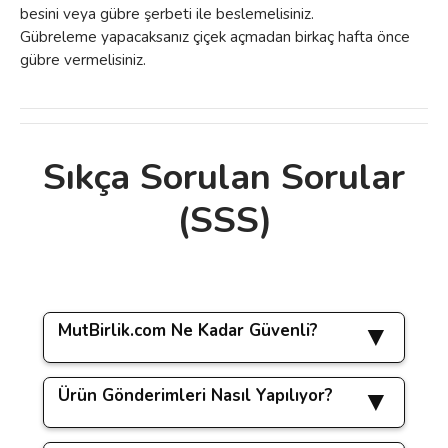
besini veya gübre şerbeti ile beslemelisiniz.
Gübreleme yapacaksanız çiçek açmadan birkaç hafta önce
gübre vermelisiniz.
Sıkça Sorulan Sorular
Bu ürünün fiyat bilgisi, resim, ürün
(SSS)
açıklamalarında ve diğer konularda yetersiz
Bu ürüne ilk yorumu siz yapın!
gördüğünüz noktaları öneri formunu
kullanarak tarafımıza iletebilirsiniz.
Görüş ve önerileriniz için teşekkür ederiz.
Yorum Yaz
MutBirlik.com Ne Kadar Güvenli?
Ürün resmi kalitesiz, bozuk veya
görüntülenemiyor.
Ürün Gönderimleri Nasıl Yapılıyor?
www.mutbirlik.com sitemizde yapacağınız tüm
Ürün açıklamasında eksik bilgiler bulunuyor.
işlemler
256 bit SSL güvenlik sertifikası
ile