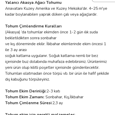
Yalancı Akasya Ağacı Tohumu
Anavatanı Kuzey Amerika ve Kuzey Meksika'dır. 4–25 m'ye
kadar boylanabilen yaprak döken çalı veya ağaçlardır.
Tohum Çimlendirme Kuralları
(Akasya) ’da tohumlar ekimden önce 1-2 gün ılık suda
bekletildikten sonra sonbahar
ve kış döneminde ekilir. İlkbahar ekimlerinde ekim öncesi 1
ile 3 ay arası
soğuk katlama uygulanır. Soğuk katlama nemli bir bez
içerisinde buz dolabında muhafaza edebilirsiniz. Ürünlerimiz
yeni ürün olup kilitli poşetler içerisinde gönderilecektir.
Tohumları ıslatmadan önce törpü vb. bir ürün ile hafif şekilde
dış kabuğunu törpüleyiniz.
Tohum Ekim Derinliği:
2-3 katı
Tohum Ekim Zamanı:
Sonbahar, Kış,İlkbahar
Tohum Çimlenme Süresi
:2,3 ay
Tohum ekim için gerekli malzemeler: