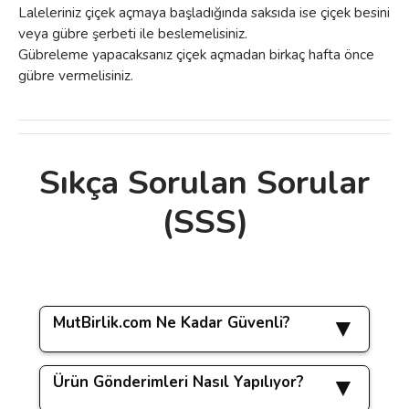
Laleleriniz çiçek açmaya başladığında saksıda ise çiçek besini
veya gübre şerbeti ile beslemelisiniz.
Gübreleme yapacaksanız çiçek açmadan birkaç hafta önce
gübre vermelisiniz.
Sıkça Sorulan Sorular
Bu ürünün fiyat bilgisi, resim, ürün
(SSS)
açıklamalarında ve diğer konularda yetersiz
Bu ürüne ilk yorumu siz yapın!
gördüğünüz noktaları öneri formunu
kullanarak tarafımıza iletebilirsiniz.
Görüş ve önerileriniz için teşekkür ederiz.
Yorum Yaz
MutBirlik.com Ne Kadar Güvenli?
Ürün resmi kalitesiz, bozuk veya
görüntülenemiyor.
Ürün Gönderimleri Nasıl Yapılıyor?
www.mutbirlik.com sitemizde yapacağınız tüm