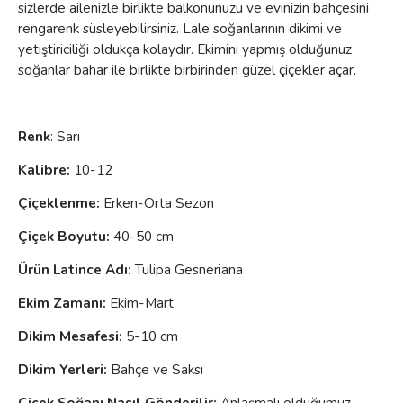
sizlerde ailenizle birlikte balkonunuzu ve evinizin bahçesini
rengarenk süsleyebilirsiniz. Lale soğanlarının dikimi ve
yetiştiriciliği oldukça kolaydır. Ekimini yapmış olduğunuz
soğanlar bahar ile birlikte birbirinden güzel çiçekler açar.
Renk
: Sarı
Kalibre:
10-12
Çiçeklenme
:
Erken-Orta Sezon
Çiçek Boyutu:
40-50 cm
Ürün Latince Adı:
Tulipa Gesneriana
Ekim Zamanı:
Ekim-Mart
Dikim Mesafesi:
5-10 cm
Dikim Yerleri:
Bahçe ve Saksı
Çiçek Soğanı Nasıl Gönderilir:
Anlaşmalı olduğumuz