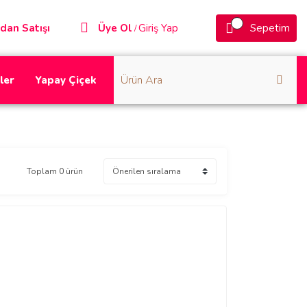
dan Satışı
Üye Ol
Giriş Yap
Sepetim
/
ler
Yapay Çiçek
Toplam 0 ürün